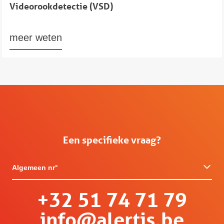
Videorookdetectie (VSD)
meer weten
Een specifieke vraag?
Algemeen nr°
+32 51 74 71 79
info@alertis.be