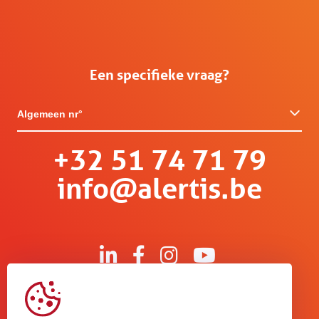
Een specifieke vraag?
Algemeen nr°
+32 51 74 71 79
info@alertis.be
Kruisboommolenstraat 13