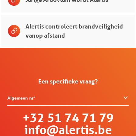
Alertis controleert brandveiligheid
vanop afstand
Een specifieke vraag?
Algemeen nr°
+32 51 74 71 79
info@alertis.be