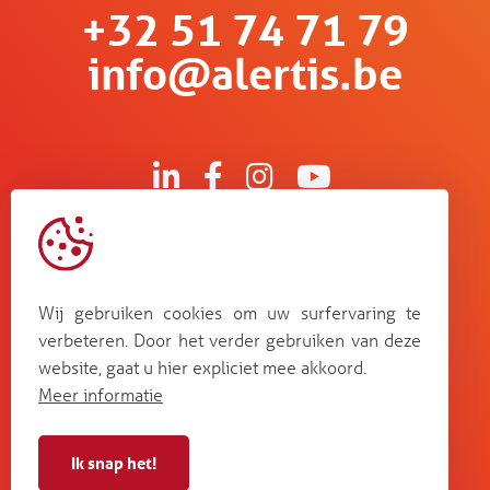
+32 51 74 71 79
info@alertis.be
Kruisboommolenstraat 13
B-8800 Roeselare
Wij gebruiken cookies om uw surfervaring te
Bosstraat 67
verbeteren. Door het verder gebruiken van deze
B-3560 Lummen
website, gaat u hier expliciet mee akkoord.
Guldensporenpark Blok D bus 33
Meer informatie
B-9820 Merelbeke
Ik snap het!