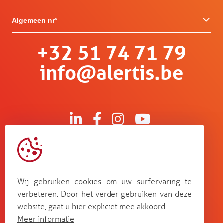
Algemeen nr°
+32 51 74 71 79
info@alertis.be
Kruisboommolenstraat 13
B-8800 Roeselare
Wij gebruiken cookies om uw surfervaring te
Bosstraat 67
verbeteren. Door het verder gebruiken van deze
B-3560 Lummen
website, gaat u hier expliciet mee akkoord.
Guldensporenpark Blok D bus 33
Meer informatie