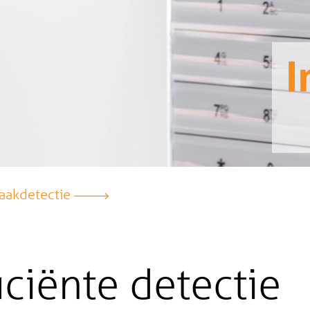
I
raakdetectie
iciënte detectie