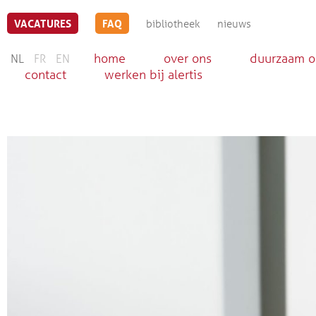
VACATURES
FAQ
bibliotheek
nieuws
home
over ons
duurzaam 
NL
FR
EN
contact
werken bij alertis