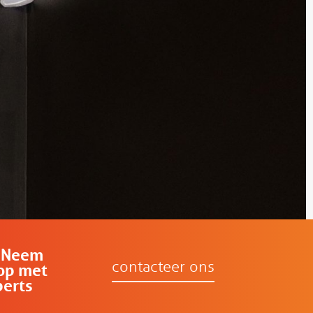
 Neem
contacteer ons
op met
perts