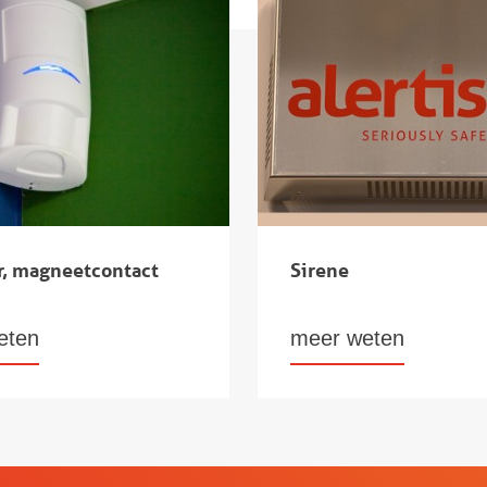
r, magneetcontact
Sirene
eten
meer weten