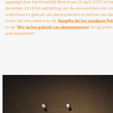
opgelegd door het Koninklijk Besluit van 25 april 2007 en h
december 2018 tot vaststelling van de voorwaarden voor inst
onderhoud en gebruik van alarmsystemen en beheer van ala
U kunt de informatie over de '
Aangifte bij het meldpunt Po
en de '
Wet op het gebruik van alarmsystemen
' terugvinden
onze bibliotheek.