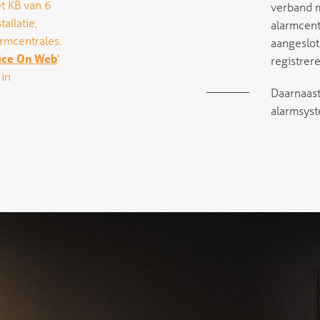
et KB van 6
verband m
allatie,
alarmcentr
rmcentrales.
aangeslot
lice On Web
'
registrer
 in
Daarnaast
alarmsyst