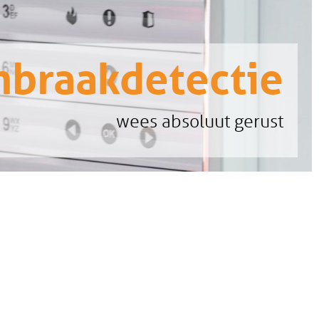
nbraakdetectie
wees absoluut gerust