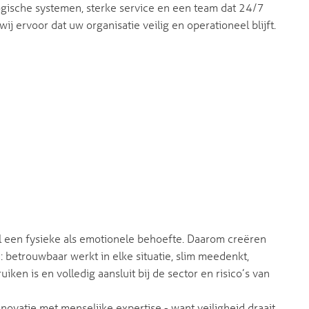
ische systemen, sterke service en een team dat 24/7
wij ervoor dat uw organisatie veilig en operationeel blijft.
el een fysieke als emotionele behoefte. Daarom creëren
: betrouwbaar werkt in elke situatie, slim meedenkt,
iken is en volledig aansluit bij de sector en risico’s van
ovatie met menselijke expertise - want veiligheid draait