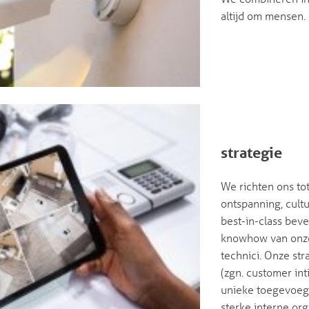
altijd om mensen.
strategie
We richten ons tot
ontspanning, cult
best-in-class beve
knowhow van onze
technici. Onze st
(zgn. customer int
unieke toegevoegd
sterke interne or