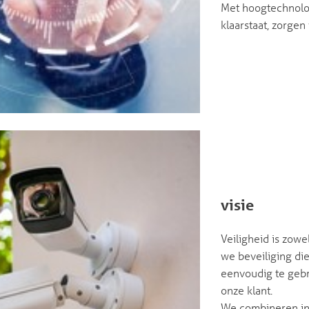
Met hoogtechnolog
klaarstaat, zorgen 
visie
Veiligheid is zow
we beveiliging die
eenvoudig te gebru
onze klant.
We combineren inn