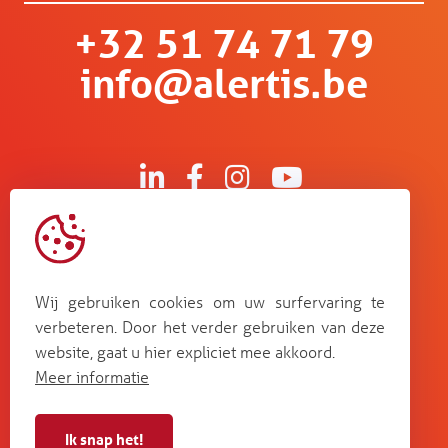
+32 51 74 71 79
info@alertis.be
Kruisboommolenstraat 13
B-8800 Roeselare
Wij gebruiken cookies om uw surfervaring te
Bosstraat 67
verbeteren. Door het verder gebruiken van deze
B-3560 Lummen
website, gaat u hier expliciet mee akkoord.
Guldensporenpark Blok D bus 33
Meer informatie
B-9820 Merelbeke
Ik snap het!