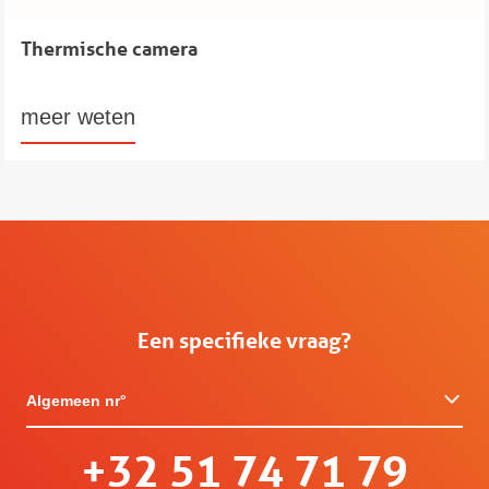
Thermische camera
meer weten
Een specifieke vraag?
Algemeen nr°
+32 51 74 71 79