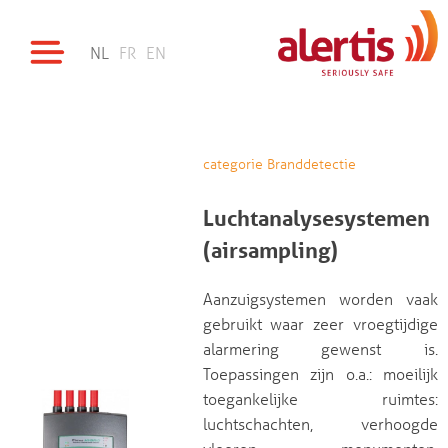
NL
FR
EN
categorie Branddetectie
Luchtanalysesystemen
(airsampling)
Aanzuigsystemen worden vaak
gebruikt waar zeer vroegtijdige
alarmering gewenst is.
Toepassingen zijn o.a.: moeilijk
toegankelijke ruimtes:
luchtschachten, verhoogde