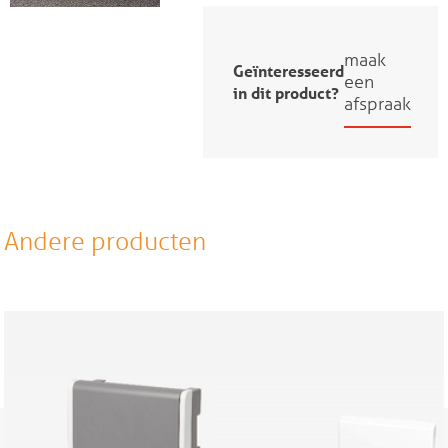
maak
Geïnteresseerd
een
in dit product?
afspraak
Andere producten