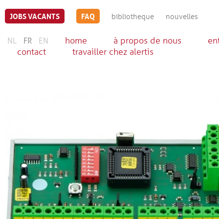
JOBS VACANTS
FAQ
bibliotheque
nouvelles
home
à propos de nous
en
NL
FR
EN
contact
travailler chez alertis