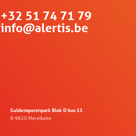
+32 51 74 71 79
info@alertis.be
Guldensporenpark Blok D bus 33
B-9820 Merelbeke