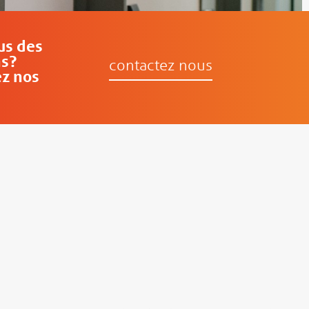
us des
ns?
contactez nous
z nos