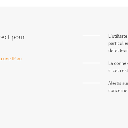
rect pour
L’utilisat
particuli
détecteur 
ia une IP au
La connex
si ceci e
Alertis su
concerne l