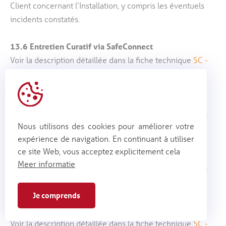
Client concernant l’Installation, y compris les éventuels
incidents constatés.
13.6
Entretien Curatif via SafeConnect
Voir la description détaillée dans la fiche technique
SC -
SafeConnect
.
13.7
Raccordement à la centrale via Alertis
Voir la description détaillée dans la fiche technique
SC -
Nous utilisons des cookies pour améliorer votre
Raccordement Télésurveillance
.
expérience de navigation. En continuant à utiliser
ce site Web, vous acceptez explicitement cela
13.8
Connexion de données via carte SIM Alertis
Meer informatie
Voir la description détaillée dans la fiche technique
SC -
Abonnement Carte SIM
.
Je comprends
13.9
Nedap Upgrade Assurance
Voir la description détaillée dans la fiche technique
SC -