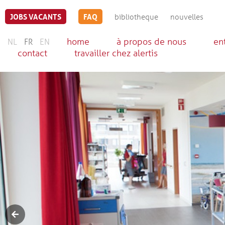
JOBS VACANTS
FAQ
bibliotheque
nouvelles
home
à propos de nous
en
NL
FR
EN
contact
travailler chez alertis