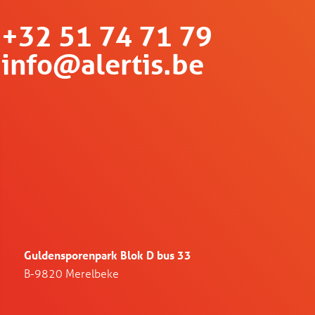
+32 51 74 71 79
info@alertis.be
Guldensporenpark Blok D bus 33
B-9820 Merelbeke