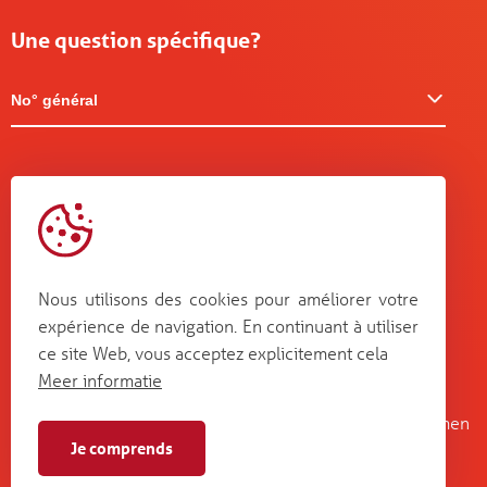
Une question spécifique?
No° général
Nous utilisons des cookies pour améliorer votre
expérience de navigation. En continuant à utiliser
ce site Web, vous acceptez explicitement cela
Meer informatie
Kruisboommolenstraat 13
Bosstraat 67
B-8800 Roeselare
B-3560 Lummen
Je comprends