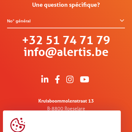
Une question spécifique?
No° général
+32 51 74 71 79
info@alertis.be
Kruisboommolenstraat 13
B-8800 Roeselare
Bosstraat 67
B-3560 Lummen