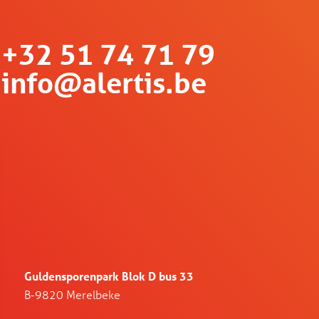
+32 51 74 71 79
info@alertis.be
Guldensporenpark Blok D bus 33
B-9820 Merelbeke