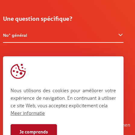
Une question spécifique?
No° général
Nous utilisons des cookies pour améliorer votre
expérience de navigation. En continuant à utiliser
ce site Web, vous acceptez explicitement cela
Meer informatie
Kruisboommolenstraat 13
Bosstraat 67
B-8800 Roeselare
B-3560 Lummen
Je comprends