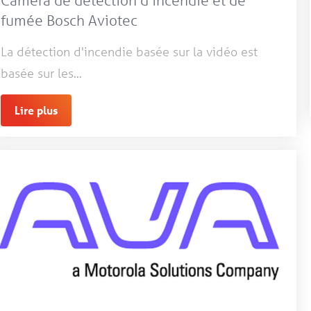
Caméra de détection d'incendie et de
fumée Bosch Aviotec
La détection d'incendie basée sur la vidéo est
basée sur les...
Lire plus