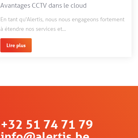
Avantages CCTV dans le cloud
En tant qu'Alertis, nous nous engageons fortement
à étendre nos services et...
Lire plus
+32 51 74 71 79
info@alertis.be