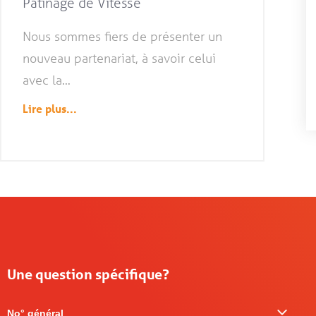
Patinage de Vitesse
Nous sommes fiers de présenter un
nouveau partenariat, à savoir celui
avec la...
Lire plus...
Une question spécifique?
No° général