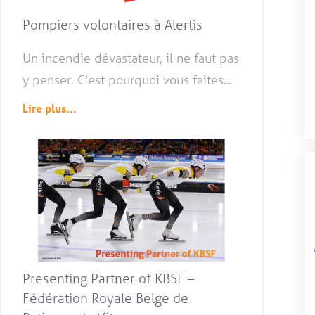
Pompiers volontaires à Alertis
Un incendie dévastateur, il ne faut pas
y penser. C'est pourquoi vous faites...
Lire plus...
Presenting Partner of KBSF –
Fédération Royale Belge de